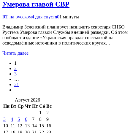
Умерова главой СВР
RT на русском
4 дня спустя
0
1 минуты
Владимир Зеленский планирует назначить секретаря СНБО
Рустема Умерова главой Службы внешней разведки. Об этом
сообщает издание «Украинская правда» со ссылкой на
осведомлённые источники в политических кругах….
Читать далее
1
2
3
…
21
Август 2026
Пн
Вт
Ср
Чт
Пт
Сб
Вс
1
2
3
4
5
6
7
8
9
10
11
12
13
14
15
16
17
18
19
20
21
22
23