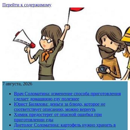
Перейти к содержимому
7 августа, 2026
Врач Соломатина: изменение способа приготовления
сделает домашнюю еду полезнее
Юрист Билялова: деньги за блюдо, которое не
соответствует описанию, можно вернуть
Химик предостерег от опасной ошибки при
приготовлении еды
Диетолог Соломатина: картофель нужно хранить в