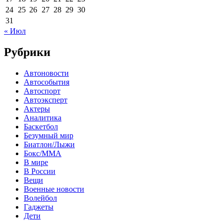
24
25
26
27
28
29
30
31
« Июл
Рубрики
Автоновости
Автособытия
Автоспорт
Автоэксперт
Актеры
Аналитика
Баскетбол
Безумный мир
Биатлон/Лыжи
Бокс/MMA
В мире
В России
Вещи
Военные новости
Волейбол
Гаджеты
Дети