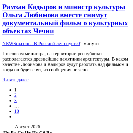
Рамзан Кадыров и министр культуры
Ольга Любимова вместе снимут
документальный фильм о культурных
объектах Чечни
NEWSru.com :: В России
5 лет спустя
0
1 минуты
По словам министра, на территории республики
располагаются древнейшие памятники архитектуры. В каком
качестве Любимова и Кадыров будут работать над фильмом и
когда он будет снят, из сообщения не ясно….
Читать далее
1
2
3
…
10
Август 2026
Пн
Вт
Ср
Чт
Пт
Сб
Вс