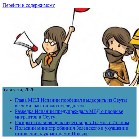
Перейти к содержимому
6 августа, 2026
Глава МИД Испании пообещал выдворить из Сеуты
всех мигрантов «до последнего»
Разведка Испании предупреждала МВД о прорыве
мигрантов в Сеуту
Раскрыта главная цель переговоров Трампа с Ираном
Польский министр обвинил Зеленского в ухудшении
отношения к украинцам в Польше