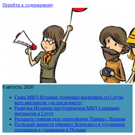
Перейти к содержимому
6 августа, 2026
Глава МИД Испании пообещал выдворить из Сеуты
всех мигрантов «до последнего»
Разведка Испании предупреждала МВД о прорыве
мигрантов в Сеуту
Раскрыта главная цель переговоров Трампа с Ираном
Польский министр обвинил Зеленского в ухудшении
отношения к украинцам в Польше