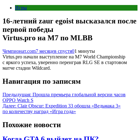
Игры
16-летний zaur egoist высказался после
первой победы
Virtus.pro на M7 по MLBB
Чемпионат.com
7 месяцев спустя
0
1 минуты
Virtus.pro начали выступление на M7 World Championship
с яркого успеха, уверенно переиграв RLG SE в стартовом
матче стадии Wildcard.
Навигация по записям
Предыдущая:
Прошла премьера глобальной версии часов
OPPO Watch S
Далее:
Clair Obscur: Expedition 33 обошла «Ведьмака 3»
по количеству наград «Игра года»
Похожие новости
Когда GTA 6 выйдет на ПК?