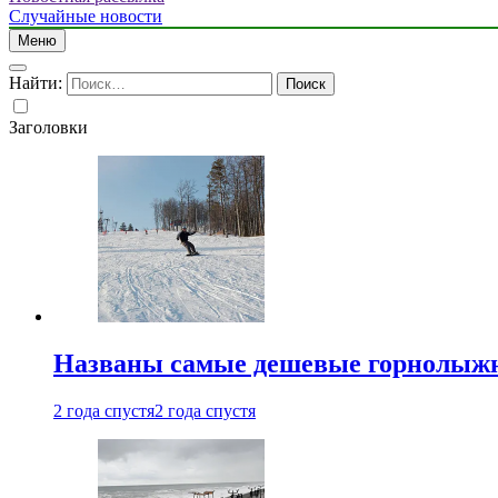
Случайные новости
Меню
Найти:
Заголовки
Названы самые дешевые горнолыжн
2 года спустя
2 года спустя