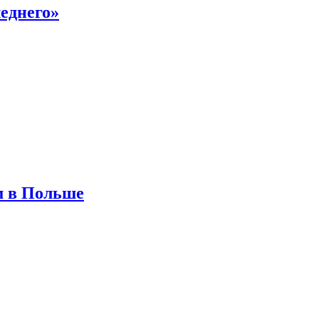
еднего»
м в Польше