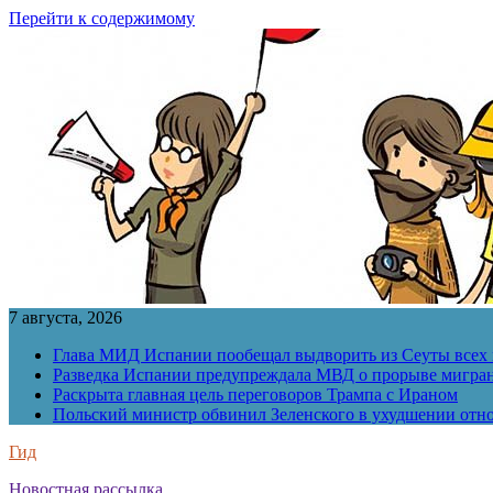
Перейти к содержимому
7 августа, 2026
Глава МИД Испании пообещал выдворить из Сеуты всех 
Разведка Испании предупреждала МВД о прорыве мигран
Раскрыта главная цель переговоров Трампа с Ираном
Польский министр обвинил Зеленского в ухудшении отн
Гид
Новостная рассылка