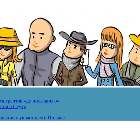
мигрантов «до последнего»
тов в Сеуту
ошения к украинцам в Польше