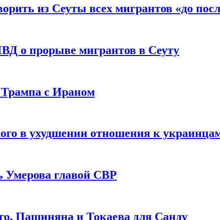
рить из Сеуты всех мигрантов «до посл
ВД о прорыве мигрантов в Сеуту
 Трампа с Ираном
ого в ухудшении отношения к украинца
ь Умерова главой СВР
ого, Пашиняна и Токаева для Санду