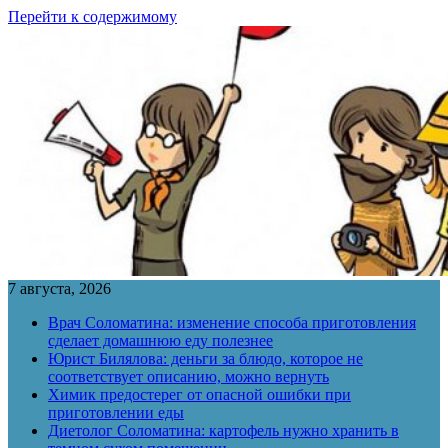
Перейти к содержимому
7 августа, 2026
Врач Соломатина: изменение способа приготовления
сделает домашнюю еду полезнее
Юрист Билялова: деньги за блюдо, которое не
соответствует описанию, можно вернуть
Химик предостерег от опасной ошибки при
приготовлении еды
Диетолог Соломатина: картофель нужно хранить в