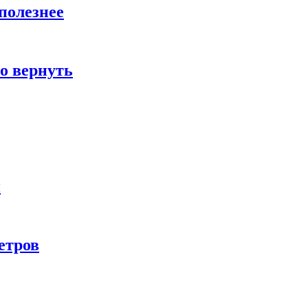
полезнее
о вернуть
и
етров