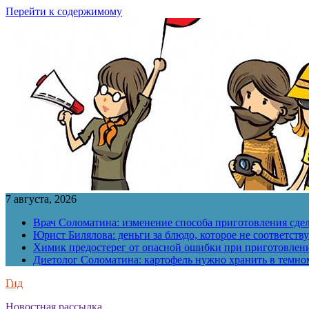
Перейти к содержимому
7 августа, 2026
Врач Соломатина: изменение способа приготовления сде
Юрист Билялова: деньги за блюдо, которое не соответств
Химик предостерег от опасной ошибки при приготовлен
Диетолог Соломатина: картофель нужно хранить в темн
Гид
Новостная рассылка