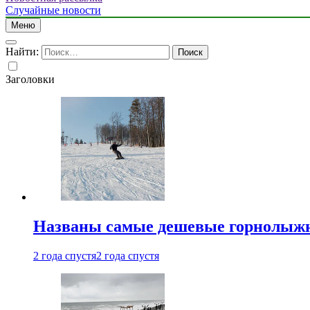
Случайные новости
Меню
Найти:
Заголовки
Названы самые дешевые горнолыжн
2 года спустя
2 года спустя