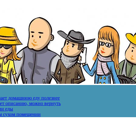
лает домашнюю еду полезнее
ует описанию, можно вернуть
ии еды
ом сухом помещении