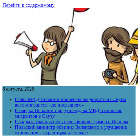
Перейти к содержимому
6 августа, 2026
Глава МИД Испании пообещал выдворить из Сеуты
всех мигрантов «до последнего»
Разведка Испании предупреждала МВД о прорыве
мигрантов в Сеуту
Раскрыта главная цель переговоров Трампа с Ираном
Польский министр обвинил Зеленского в ухудшении
отношения к украинцам в Польше