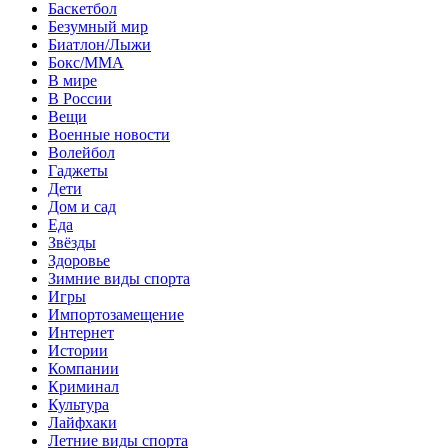
Баскетбол
Безумный мир
Биатлон/Лыжи
Бокс/MMA
В мире
В России
Вещи
Военные новости
Волейбол
Гаджеты
Дети
Дом и сад
Еда
Звёзды
Здоровье
Зимние виды спорта
Игры
Импортозамещение
Интернет
Истории
Компании
Криминал
Культура
Лайфхаки
Летние виды спорта