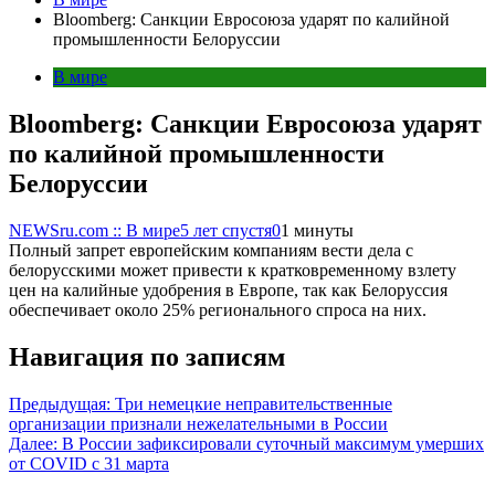
Bloomberg: Санкции Евросоюза ударят по калийной
промышленности Белоруссии
В мире
Bloomberg: Санкции Евросоюза ударят
по калийной промышленности
Белоруссии
NEWSru.com :: В мире
5 лет спустя
0
1 минуты
Полный запрет европейским компаниям вести дела с
белорусскими может привести к кратковременному взлету
цен на калийные удобрения в Европе, так как Белоруссия
обеспечивает около 25% регионального спроса на них.
Навигация по записям
Предыдущая:
Три немецкие неправительственные
организации признали нежелательными в России
Далее:
В России зафиксировали суточный максимум умерших
от COVID с 31 марта