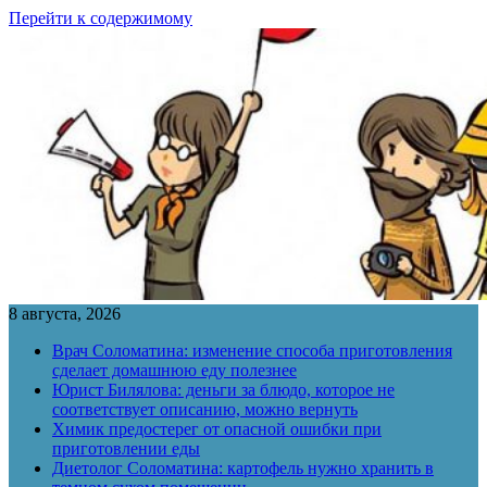
Перейти к содержимому
8 августа, 2026
Врач Соломатина: изменение способа приготовления
сделает домашнюю еду полезнее
Юрист Билялова: деньги за блюдо, которое не
соответствует описанию, можно вернуть
Химик предостерег от опасной ошибки при
приготовлении еды
Диетолог Соломатина: картофель нужно хранить в