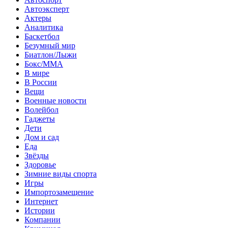
Автоэксперт
Актеры
Аналитика
Баскетбол
Безумный мир
Биатлон/Лыжи
Бокс/MMA
В мире
В России
Вещи
Военные новости
Волейбол
Гаджеты
Дети
Дом и сад
Еда
Звёзды
Здоровье
Зимние виды спорта
Игры
Импортозамещение
Интернет
Истории
Компании