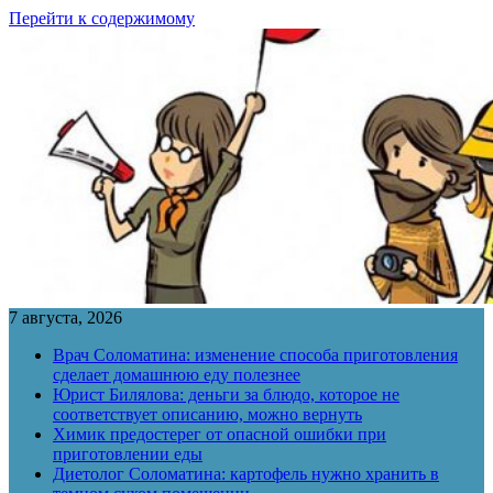
Перейти к содержимому
7 августа, 2026
Врач Соломатина: изменение способа приготовления
сделает домашнюю еду полезнее
Юрист Билялова: деньги за блюдо, которое не
соответствует описанию, можно вернуть
Химик предостерег от опасной ошибки при
приготовлении еды
Диетолог Соломатина: картофель нужно хранить в