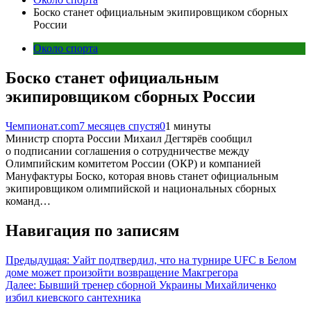
Боско станет официальным экипировщиком сборных
России
Около спорта
Боско станет официальным
экипировщиком сборных России
Чемпионат.com
7 месяцев спустя
0
1 минуты
Министр спорта России Михаил Дегтярёв сообщил
о подписании соглашения о сотрудничестве между
Олимпийским комитетом России (ОКР) и компанией
Мануфактуры Боско, которая вновь станет официальным
экипировщиком олимпийской и национальных сборных
команд…
Навигация по записям
Предыдущая:
Уайт подтвердил, что на турнире UFC в Белом
доме может произойти возвращение Макгрегора
Далее:
Бывший тренер сборной Украины Михайличенко
избил киевского сантехника