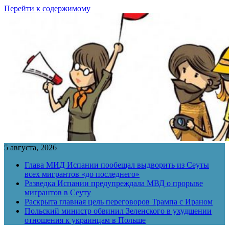
Перейти к содержимому
5 августа, 2026
Глава МИД Испании пообещал выдворить из Сеуты
всех мигрантов «до последнего»
Разведка Испании предупреждала МВД о прорыве
мигрантов в Сеуту
Раскрыта главная цель переговоров Трампа с Ираном
Польский министр обвинил Зеленского в ухудшении
отношения к украинцам в Польше