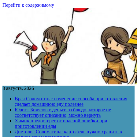
Перейти к содержимому
8 августа, 2026
Врач Соломатина: изменение способа приготовления
сделает домашнюю еду полезнее
Юрист Билялова: деньги за блюдо, которое не
соответствует описанию, можно вернуть
Химик предостерег от опасной ошибки при
приготовлении еды
Диетолог Соломатина: картофель нужно хранить в