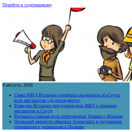
Перейти к содержимому
6 августа, 2026
Глава МИД Испании пообещал выдворить из Сеуты
всех мигрантов «до последнего»
Разведка Испании предупреждала МВД о прорыве
мигрантов в Сеуту
Раскрыта главная цель переговоров Трампа с Ираном
Польский министр обвинил Зеленского в ухудшении
отношения к украинцам в Польше