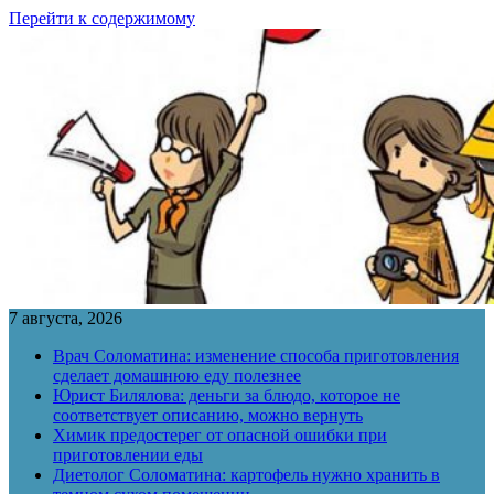
Перейти к содержимому
7 августа, 2026
Врач Соломатина: изменение способа приготовления
сделает домашнюю еду полезнее
Юрист Билялова: деньги за блюдо, которое не
соответствует описанию, можно вернуть
Химик предостерег от опасной ошибки при
приготовлении еды
Диетолог Соломатина: картофель нужно хранить в