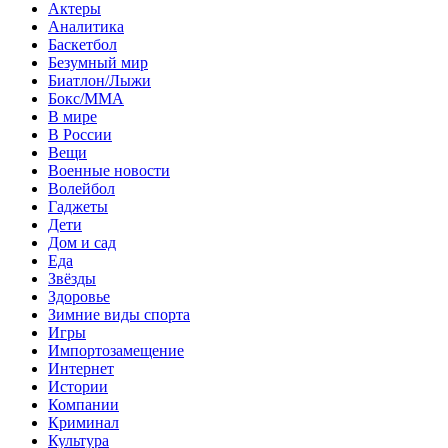
Актеры
Аналитика
Баскетбол
Безумный мир
Биатлон/Лыжи
Бокс/MMA
В мире
В России
Вещи
Военные новости
Волейбол
Гаджеты
Дети
Дом и сад
Еда
Звёзды
Здоровье
Зимние виды спорта
Игры
Импортозамещение
Интернет
Истории
Компании
Криминал
Культура