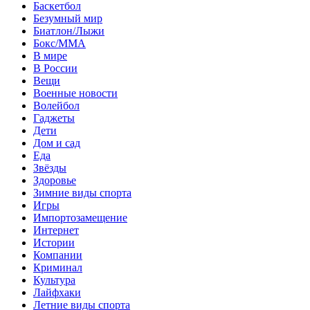
Баскетбол
Безумный мир
Биатлон/Лыжи
Бокс/MMA
В мире
В России
Вещи
Военные новости
Волейбол
Гаджеты
Дети
Дом и сад
Еда
Звёзды
Здоровье
Зимние виды спорта
Игры
Импортозамещение
Интернет
Истории
Компании
Криминал
Культура
Лайфхаки
Летние виды спорта