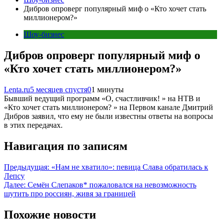
Дибров опроверг популярный миф о «Кто хочет стать
миллионером?»
Шоу-бизнес
Дибров опроверг популярный миф о
«Кто хочет стать миллионером?»
Lenta.ru
5 месяцев спустя
0
1 минуты
Бывший ведущий программ «О, счастливчик! » на НТВ и
«Кто хочет стать миллионером? » на Первом канале Дмитрий
Дибров заявил, что ему не были известны ответы на вопросы
в этих передачах.
Навигация по записям
Предыдущая:
«Нам не хватило»: певица Слава обратилась к
Лепсу
Далее:
Семён Слепаков* пожаловался на невозможность
шутить про россиян, живя за границей
Похожие новости