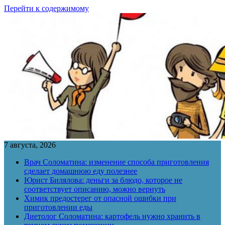
Перейти к содержимому
7 августа, 2026
Врач Соломатина: изменение способа приготовления
сделает домашнюю еду полезнее
Юрист Билялова: деньги за блюдо, которое не
соответствует описанию, можно вернуть
Химик предостерег от опасной ошибки при
приготовлении еды
Диетолог Соломатина: картофель нужно хранить в