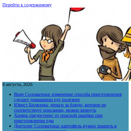
Перейти к содержимому
8 августа, 2026
Врач Соломатина: изменение способа приготовления
сделает домашнюю еду полезнее
Юрист Билялова: деньги за блюдо, которое не
соответствует описанию, можно вернуть
Химик предостерег от опасной ошибки при
приготовлении еды
Диетолог Соломатина: картофель нужно хранить в