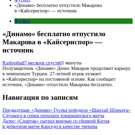
«Динамо» бесплатно отпустило Макарова
в «Кайсериспор» — источник
Футбол
«Динамо» бесплатно отпустило
Макарова в «Кайсериспор» —
источник
Rusfootball
7 месяцев спустя
0
1 минуты
Полузащитник «Динамо» Денис Макаров продолжит карьеру
в чемпионате Турции. 27-летний игрок уезжает
в «Кайсериспор» на постоянной основе. Как сообщает
источник, «Динамо» отпустило Макарова бесплатно.
Навигация по записям
Предыдущая:
«Динамо» Гусева победило «Шанхай Шэньхуа»
Слуцкого в серии пенальти товарищеского матча
Далее:
«Спартак» сыграл вничью со сборной Китая
в дебютном матче Карседо в качестве тренера