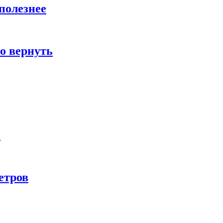
полезнее
о вернуть
и
етров