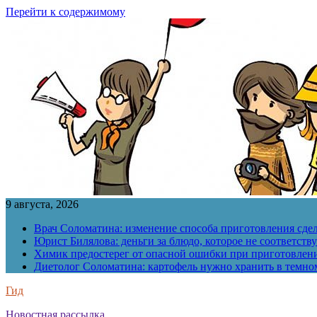
Перейти к содержимому
9 августа, 2026
Врач Соломатина: изменение способа приготовления сде
Юрист Билялова: деньги за блюдо, которое не соответств
Химик предостерег от опасной ошибки при приготовлен
Диетолог Соломатина: картофель нужно хранить в темн
Гид
Новостная рассылка