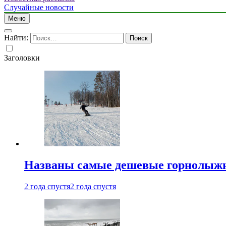
Случайные новости
Меню
Найти:
Заголовки
Названы самые дешевые горнолыжн
2 года спустя
2 года спустя