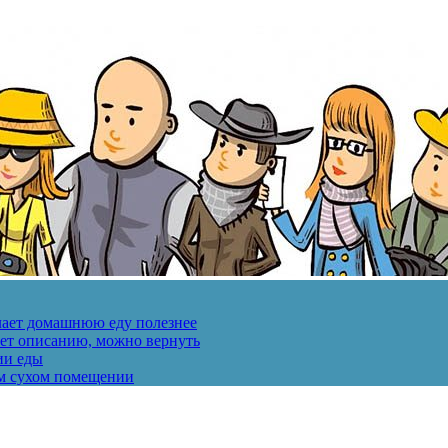
лает домашнюю еду полезнее
ует описанию, можно вернуть
ии еды
ом сухом помещении