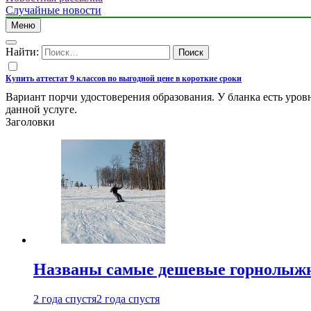
Случайные новости
Меню
Найти:
Купить аттестат 9 классов по выгодной цене в короткие сроки
Вариант порчи удостоверения образования. У бланка есть уров
данной услуге.
Заголовки
Названы самые дешевые горнолыжн
2 года спустя
2 года спустя