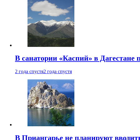
В санатории «Каспий» в Дагестане 
2 года спустя
2 года спустя
В Приангарье не планируют вводит