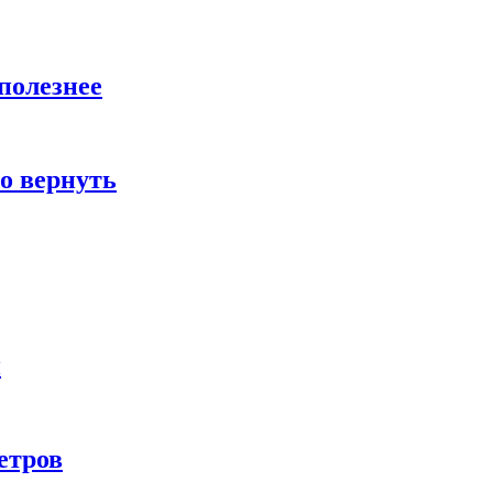
полезнее
о вернуть
и
етров