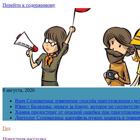
Перейти к содержимому
8 августа, 2026
Врач Соломатина: изменение способа приготовления сде
Юрист Билялова: деньги за блюдо, которое не соответств
Химик предостерег от опасной ошибки при приготовлен
Диетолог Соломатина: картофель нужно хранить в темн
Гид
Новостная рассылка