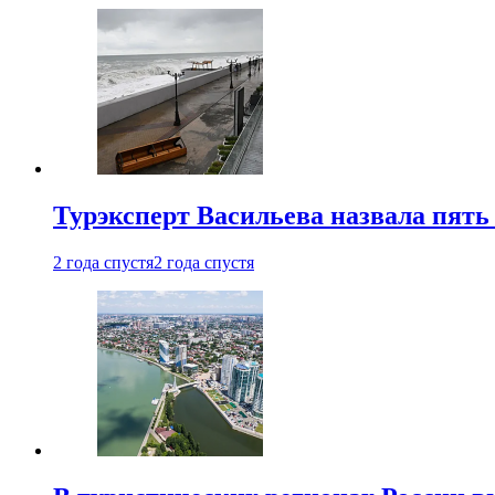
Турэксперт Васильева назвала пят
2 года спустя
2 года спустя