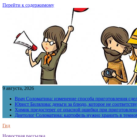
Перейти к содержимому
9 августа, 2026
Врач Соломатина: изменение способа приготовления сде
Юрист Билялова: деньги за блюдо, которое не соответств
Химик предостерег от опасной ошибки при приготовлен
Диетолог Соломатина: картофель нужно хранить в темн
Гид
Новостная рассылка