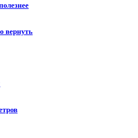
полезнее
о вернуть
и
етров