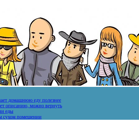
лает домашнюю еду полезнее
ует описанию, можно вернуть
ии еды
ом сухом помещении