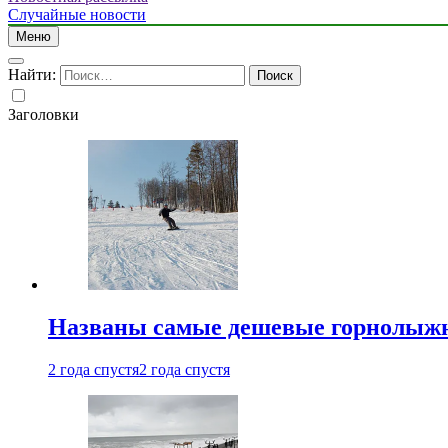
Случайные новости
Меню
Найти:
Заголовки
Названы самые дешевые горнолыжн
2 года спустя
2 года спустя