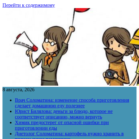
Перейти к содержимому
8 августа, 2026
Врач Соломатина: изменение способа приготовления
сделает домашнюю еду полезнее
Юрист Билялова: деньги за блюдо, которое не
соответствует описанию, можно вернуть
Химик предостерег от опасной ошибки при
приготовлении еды
Диетолог Соломатина: картофель нужно хранить в