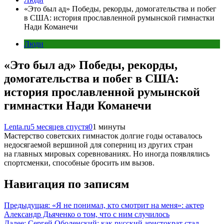
«Это был ад» Победы, рекорды, домогательства и побег
в США: история прославленной румынской гимнастки
Нади Команечи
Люди
«Это был ад» Победы, рекорды,
домогательства и побег в США:
история прославленной румынской
гимнастки Нади Команечи
Lenta.ru
5 месяцев спустя
0
1 минуты
Мастерство советских гимнасток долгие годы оставалось
недосягаемой вершиной для соперниц из других стран
на главных мировых соревнованиях. Но иногда появлялись
спортсменки, способные бросить им вызов.
Навигация по записям
Предыдущая:
«Я не понимал, кто смотрит на меня»: актер
Александр Дьяченко о том, что с ним случилось
Далее:
Сергей Оболенский: как русский аристократ стал