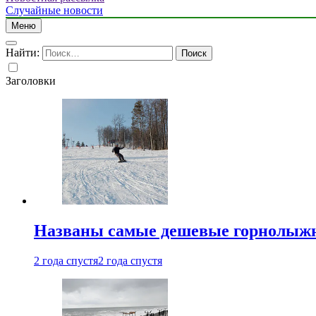
Случайные новости
Меню
Найти:
Заголовки
Названы самые дешевые горнолыжн
2 года спустя
2 года спустя