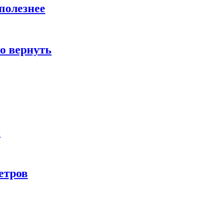
полезнее
о вернуть
и
етров