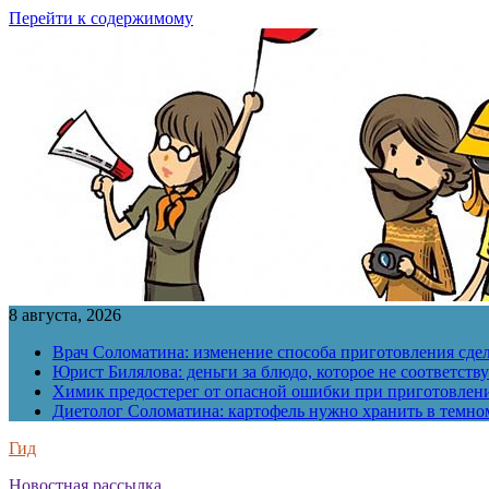
Перейти к содержимому
8 августа, 2026
Врач Соломатина: изменение способа приготовления сде
Юрист Билялова: деньги за блюдо, которое не соответств
Химик предостерег от опасной ошибки при приготовлен
Диетолог Соломатина: картофель нужно хранить в темн
Гид
Новостная рассылка