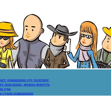
лает домашнюю еду полезнее
ует описанию, можно вернуть
ии еды
ом сухом помещении