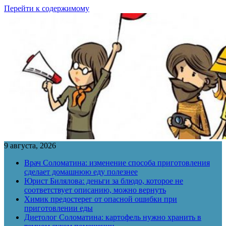
Перейти к содержимому
9 августа, 2026
Врач Соломатина: изменение способа приготовления
сделает домашнюю еду полезнее
Юрист Билялова: деньги за блюдо, которое не
соответствует описанию, можно вернуть
Химик предостерег от опасной ошибки при
приготовлении еды
Диетолог Соломатина: картофель нужно хранить в