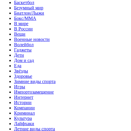
Баскетбол
Безумный мир
Биатлон/Лыжи
Бокс/MMA
В мире
В России
Вещи
Военные новости
Волейбол
Гаджеты
Дети
Дом и сад
Еда
Звёзды
Здоровье
Зимние виды спорта
Игры
Импортозамещение
Интернет
Истории
Компании
Криминал
Культура
Лайфхаки
Летние виды спорта