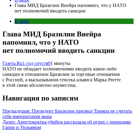
Глава МИД Бразилии Виейра напомнил, что у НАТО
нет полномочий вводить санкции
В мире
Глава МИД Бразилии Виейра
напомнил, что у НАТО
нет полномочий вводить санкции
Газета.Ru
1 год спустя
0
1 минуты
НАТО не обладает полномочиями вводить какие-либо
санкции в отношении Бразилии за торговые отношения
с Россией, а высказывания генсека альянса Марка Рютте
в этой связи абсолютно неуместны.
Навигация по записям
Предыдущая:
Президент Бразилии призвал Трампа не считать
себя императором мира
Далее:
Аристократка-убийца рассказала об играх с принцами
Гарри и Уильямом