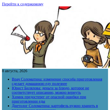
Перейти к содержимому
8 августа, 2026
Врач Соломатина: изменение способа приготовления
сделает домашнюю еду полезнее
Юрист Билялова: деньги за блюдо, которое не
соответствует описанию, можно вернуть
Химик предостерег от опасной ошибки при
приготовлении еды
Диетолог Соломатина: картофель нужно хранить в