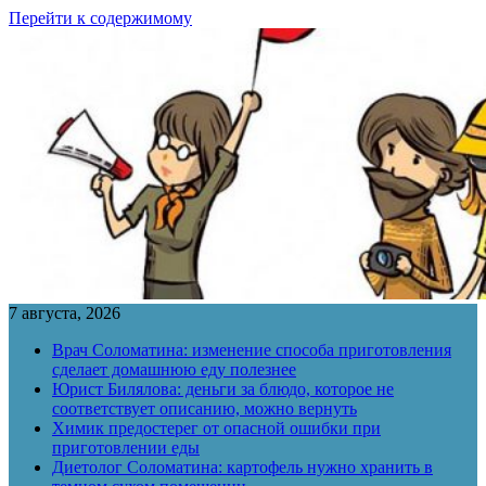
Перейти к содержимому
7 августа, 2026
Врач Соломатина: изменение способа приготовления
сделает домашнюю еду полезнее
Юрист Билялова: деньги за блюдо, которое не
соответствует описанию, можно вернуть
Химик предостерег от опасной ошибки при
приготовлении еды
Диетолог Соломатина: картофель нужно хранить в