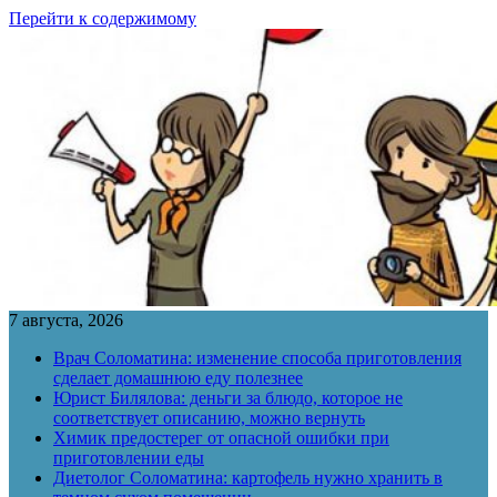
Перейти к содержимому
7 августа, 2026
Врач Соломатина: изменение способа приготовления
сделает домашнюю еду полезнее
Юрист Билялова: деньги за блюдо, которое не
соответствует описанию, можно вернуть
Химик предостерег от опасной ошибки при
приготовлении еды
Диетолог Соломатина: картофель нужно хранить в