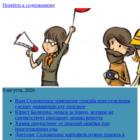
Перейти к содержимому
9 августа, 2026
Врач Соломатина: изменение способа приготовления
сделает домашнюю еду полезнее
Юрист Билялова: деньги за блюдо, которое не
соответствует описанию, можно вернуть
Химик предостерег от опасной ошибки при
приготовлении еды
Диетолог Соломатина: картофель нужно хранить в