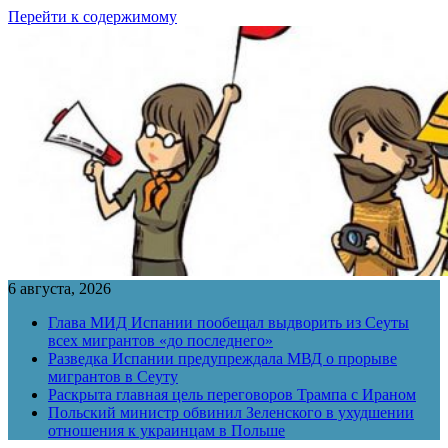
Перейти к содержимому
6 августа, 2026
Глава МИД Испании пообещал выдворить из Сеуты
всех мигрантов «до последнего»
Разведка Испании предупреждала МВД о прорыве
мигрантов в Сеуту
Раскрыта главная цель переговоров Трампа с Ираном
Польский министр обвинил Зеленского в ухудшении
отношения к украинцам в Польше