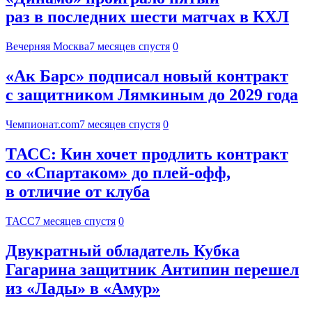
раз в последних шести матчах в КХЛ
Вечерняя Москва
7 месяцев спустя
0
«Ак Барс» подписал новый контракт
с защитником Лямкиным до 2029 года
Чемпионат.com
7 месяцев спустя
0
ТАСС: Кин хочет продлить контракт
со «Спартаком» до плей-офф,
в отличие от клуба
ТАСС
7 месяцев спустя
0
Двукратный обладатель Кубка
Гагарина защитник Антипин перешел
из «Лады» в «Амур»