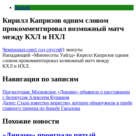
Хоккей
Кирилл Капризов одним словом
прокомментировал возможный матч
между КХЛ и НХЛ
Чемпионат.com
1 год спустя
0
1 минуты
Нападающий «Миннесоты Уайлд» Кирилл Капризов одним
словом прокомментировал возможный матч между
КХЛ и НХЛ.
Навигация по записям
Предыдущая:
Московское «Динамо» объявило о расставании
с белорусом Алексеем Курашом
Далее:
Стало известно вещество, которое обнаружили в пробе
главного тренера по борьбе Гацалова
Похожие новости
«Динамо» проиграло пятый