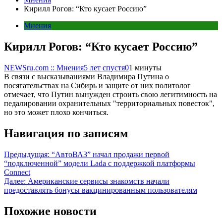
Кирилл Рогов: “Кто кусает Россию”
Мнения
Кирилл Рогов: “Кто кусает Россию”
NEWSru.com :: Мнения
5 лет спустя
0
1 минуты
В связи с высказываниями Владимира Путина о
посягательствах на Сибирь и защите от них политолог
отмечает, что Путин вынужден строить свою легитимность на
педалировании охранительных "территориальных повесток",
но это может плохо кончиться.
Навигация по записям
Предыдущая:
“АвтоВАЗ” начал продажи первой
“подключенной” модели Lada с поддержкой платформы
Connect
Далее:
Американские сервисы знакомств начали
предоставлять бонусы вакцинированным пользователям
Похожие новости