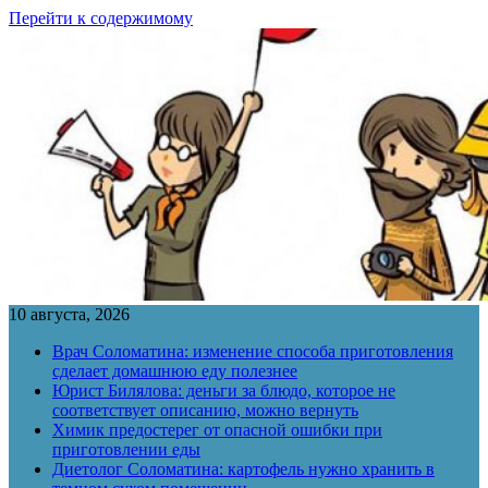
Перейти к содержимому
10 августа, 2026
Врач Соломатина: изменение способа приготовления
сделает домашнюю еду полезнее
Юрист Билялова: деньги за блюдо, которое не
соответствует описанию, можно вернуть
Химик предостерег от опасной ошибки при
приготовлении еды
Диетолог Соломатина: картофель нужно хранить в