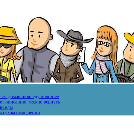
лает домашнюю еду полезнее
ует описанию, можно вернуть
ии еды
ом сухом помещении