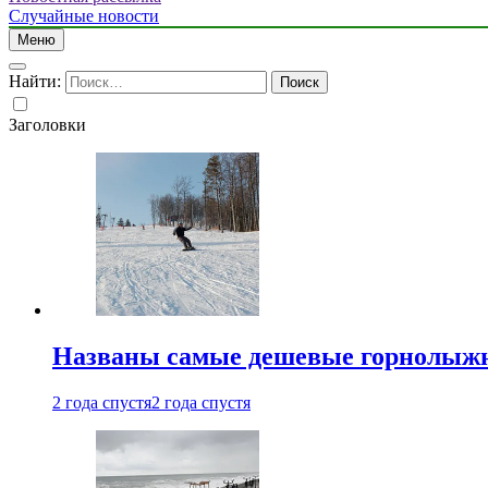
Случайные новости
Меню
Найти:
Заголовки
Названы самые дешевые горнолыжн
2 года спустя
2 года спустя