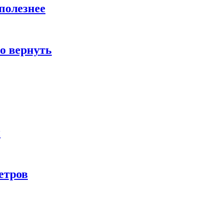
полезнее
о вернуть
и
етров