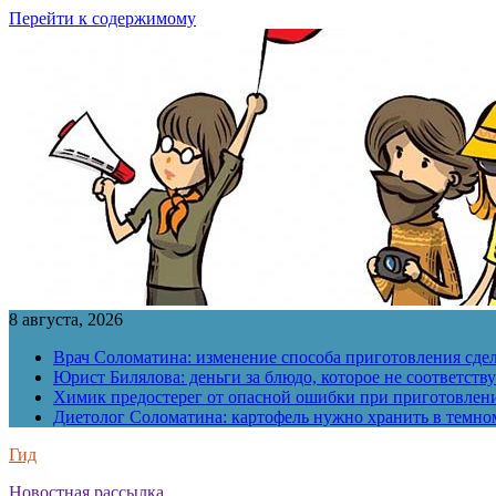
Перейти к содержимому
8 августа, 2026
Врач Соломатина: изменение способа приготовления сде
Юрист Билялова: деньги за блюдо, которое не соответств
Химик предостерег от опасной ошибки при приготовлен
Диетолог Соломатина: картофель нужно хранить в темн
Гид
Новостная рассылка