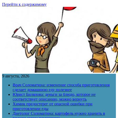
Перейти к содержимому
9 августа, 2026
Врач Соломатина: изменение способа приготовления
сделает домашнюю еду полезнее
Юрист Билялова: деньги за блюдо, которое не
соответствует описанию, можно вернуть
Химик предостерег от опасной ошибки при
приготовлении еды
Диетолог Соломатина: картофель нужно хранить в