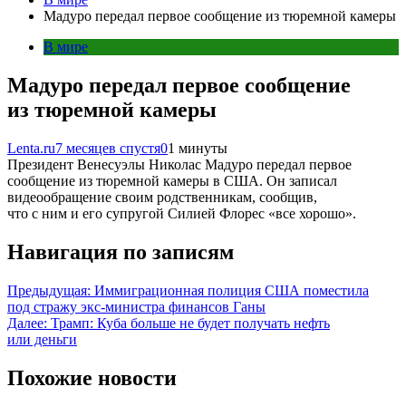
Мадуро передал первое сообщение из тюремной камеры
В мире
Мадуро передал первое сообщение
из тюремной камеры
Lenta.ru
7 месяцев спустя
0
1 минуты
Президент Венесуэлы Николас Мадуро передал первое
сообщение из тюремной камеры в США. Он записал
видеообращение своим родственникам, сообщив,
что с ним и его супругой Силией Флорес «все хорошо».
Навигация по записям
Предыдущая:
Иммиграционная полиция США поместила
под стражу экс-министра финансов Ганы
Далее:
Трамп: Куба больше не будет получать нефть
или деньги
Похожие новости