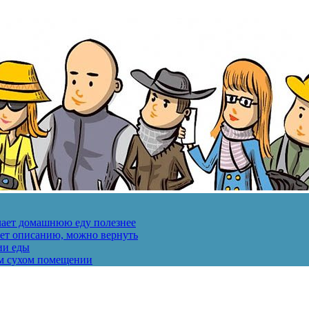
лает домашнюю еду полезнее
ует описанию, можно вернуть
ии еды
ом сухом помещении