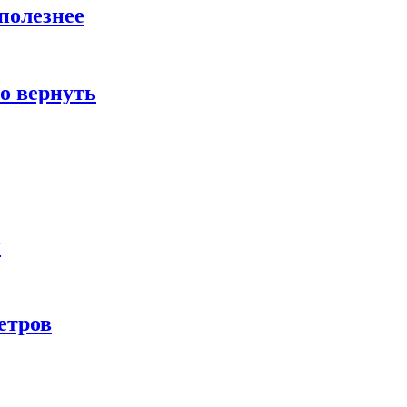
полезнее
о вернуть
и
етров