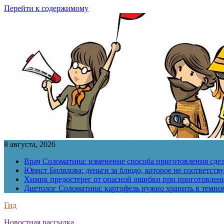
Перейти к содержимому
8 августа, 2026
Врач Соломатина: изменение способа приготовления сде
Юрист Билялова: деньги за блюдо, которое не соответств
Химик предостерег от опасной ошибки при приготовлен
Диетолог Соломатина: картофель нужно хранить в темн
Гид
Новостная рассылка