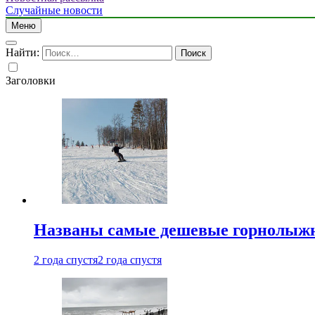
Случайные новости
Меню
Найти:
Заголовки
Названы самые дешевые горнолыжн
2 года спустя
2 года спустя