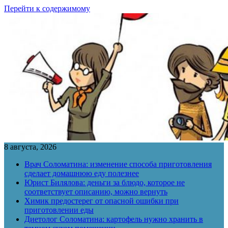
Перейти к содержимому
8 августа, 2026
Врач Соломатина: изменение способа приготовления
сделает домашнюю еду полезнее
Юрист Билялова: деньги за блюдо, которое не
соответствует описанию, можно вернуть
Химик предостерег от опасной ошибки при
приготовлении еды
Диетолог Соломатина: картофель нужно хранить в