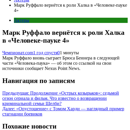
Марк Руффало вернётся к роли Халка в «Человеке-пауке
4»
Актеры
Марк Руффало вернётся к роли Халка
в «Человеке-пауке 4»
Чемпионат.com
1 год спустя
0
1 минуты
Марк Руффало вновь сыграет Брюса Беннера в следующей
части «Человека-паука» — об этом со ссылкой на свои
источники сообщает Nexus Point News.
Навигация по записям
Предыдущая:
Продолжение «Острых козырьков»: седьмой
сезон сериала и фильм. Что известно о возвращении
криминальной семьи Шелби?
Далее:
«Опустошение» с Томом Харди — наглядный пример
стагнации боевиков
Похожие новости