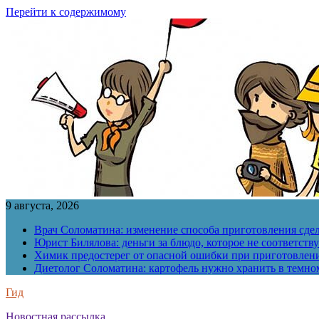
Перейти к содержимому
9 августа, 2026
Врач Соломатина: изменение способа приготовления сде
Юрист Билялова: деньги за блюдо, которое не соответств
Химик предостерег от опасной ошибки при приготовлен
Диетолог Соломатина: картофель нужно хранить в темн
Гид
Новостная рассылка