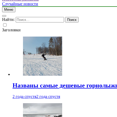
Случайные новости
Меню
Найти:
Заголовки
Названы самые дешевые горнолыжн
2 года спустя
2 года спустя