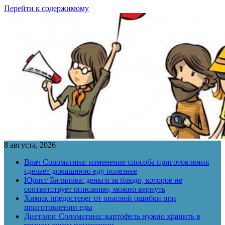
Перейти к содержимому
8 августа, 2026
Врач Соломатина: изменение способа приготовления
сделает домашнюю еду полезнее
Юрист Билялова: деньги за блюдо, которое не
соответствует описанию, можно вернуть
Химик предостерег от опасной ошибки при
приготовлении еды
Диетолог Соломатина: картофель нужно хранить в