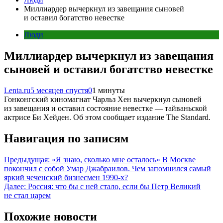
Миллиардер вычеркнул из завещания сыновей
и оставил богатство невестке
Люди
Миллиардер вычеркнул из завещания
сыновей и оставил богатство невестке
Lenta.ru
5 месяцев спустя
0
1 минуты
Гонконгский киномагнат Чарльз Хен вычеркнул сыновей
из завещания и оставил состояние невестке — тайваньской
актрисе Би Хейден. Об этом сообщает издание The Standard.
Навигация по записям
Предыдущая:
«Я знаю, сколько мне осталось» В Москве
покончил с собой Умар Джабраилов. Чем запомнился самый
яркий чеченский бизнесмен 1990-х?
Далее:
Россия: что бы с ней стало, если бы Петр Великий
не стал царем
Похожие новости