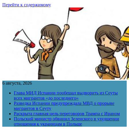
Перейти к содержимому
6 августа, 2026
Глава МИД Испании пообещал выдворить из Сеуты
всех мигрантов «до последнего»
Разведка Испании предупреждала МВД о прорыве
мигрантов в Сеуту
Раскрыта главная цель переговоров Трампа с Ираном
Польский министр обвинил Зеленского в ухудшении
отношения к украинцам в Польше