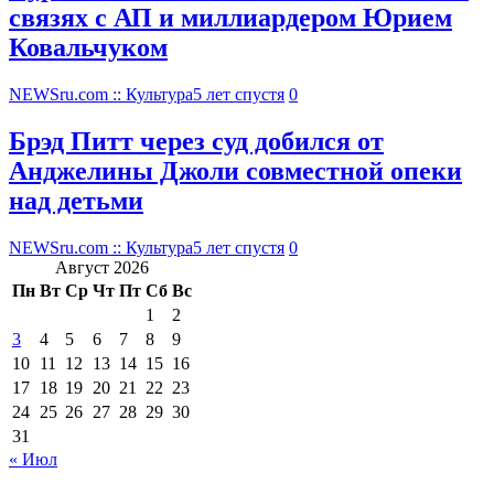
связях с АП и миллиардером Юрием
Ковальчуком
NEWSru.com :: Культура
5 лет спустя
0
Брэд Питт через суд добился от
Анджелины Джоли совместной опеки
над детьми
NEWSru.com :: Культура
5 лет спустя
0
Август 2026
Пн
Вт
Ср
Чт
Пт
Сб
Вс
1
2
3
4
5
6
7
8
9
10
11
12
13
14
15
16
17
18
19
20
21
22
23
24
25
26
27
28
29
30
31
« Июл