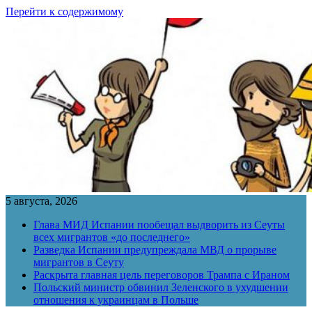
Перейти к содержимому
5 августа, 2026
Глава МИД Испании пообещал выдворить из Сеуты
всех мигрантов «до последнего»
Разведка Испании предупреждала МВД о прорыве
мигрантов в Сеуту
Раскрыта главная цель переговоров Трампа с Ираном
Польский министр обвинил Зеленского в ухудшении
отношения к украинцам в Польше