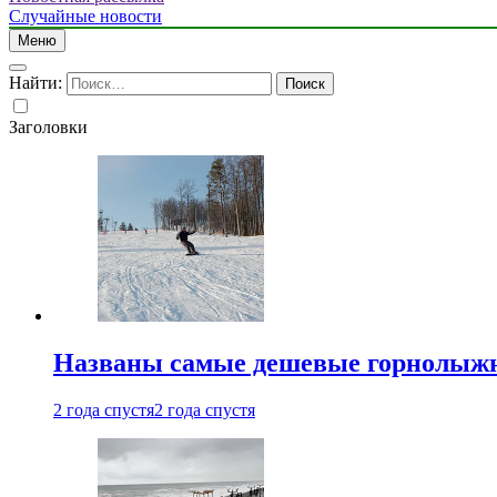
Случайные новости
Меню
Найти:
Заголовки
Названы самые дешевые горнолыжн
2 года спустя
2 года спустя