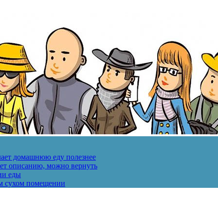
лает домашнюю еду полезнее
ует описанию, можно вернуть
ии еды
ом сухом помещении