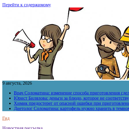
Перейти к содержимому
9 августа, 2026
Врач Соломатина: изменение способа приготовления сде
Юрист Билялова: деньги за блюдо, которое не соответств
Химик предостерег от опасной ошибки при приготовлен
Диетолог Соломатина: картофель нужно хранить в темн
Гид
Новостная рассылка