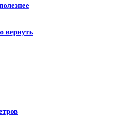
полезнее
о вернуть
и
етров