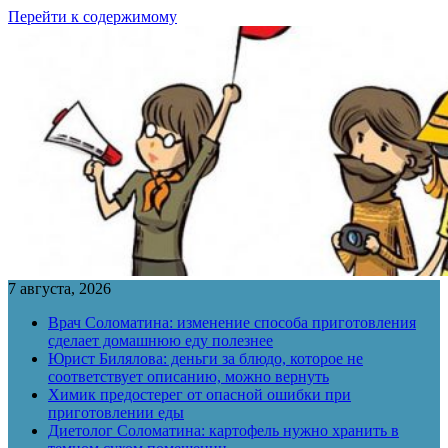
Перейти к содержимому
7 августа, 2026
Врач Соломатина: изменение способа приготовления
сделает домашнюю еду полезнее
Юрист Билялова: деньги за блюдо, которое не
соответствует описанию, можно вернуть
Химик предостерег от опасной ошибки при
приготовлении еды
Диетолог Соломатина: картофель нужно хранить в