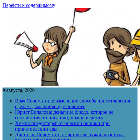
Перейти к содержимому
9 августа, 2026
Врач Соломатина: изменение способа приготовления
сделает домашнюю еду полезнее
Юрист Билялова: деньги за блюдо, которое не
соответствует описанию, можно вернуть
Химик предостерег от опасной ошибки при
приготовлении еды
Диетолог Соломатина: картофель нужно хранить в