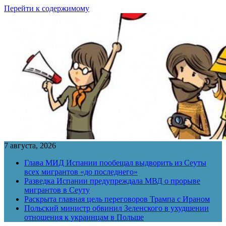
Перейти к содержимому
7 августа, 2026
Глава МИД Испании пообещал выдворить из Сеуты
всех мигрантов «до последнего»
Разведка Испании предупреждала МВД о прорыве
мигрантов в Сеуту
Раскрыта главная цель переговоров Трампа с Ираном
Польский министр обвинил Зеленского в ухудшении
отношения к украинцам в Польше