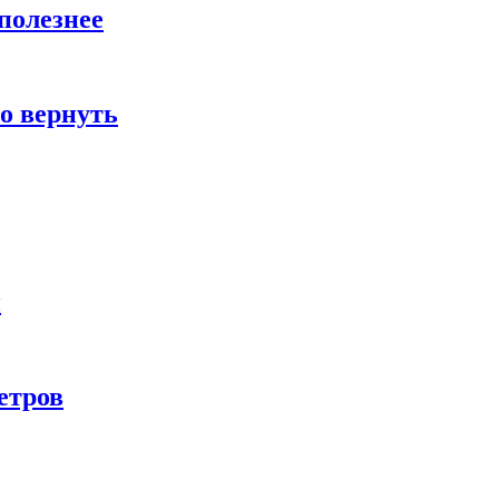
полезнее
о вернуть
и
етров