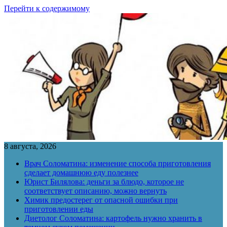
Перейти к содержимому
8 августа, 2026
Врач Соломатина: изменение способа приготовления
сделает домашнюю еду полезнее
Юрист Билялова: деньги за блюдо, которое не
соответствует описанию, можно вернуть
Химик предостерег от опасной ошибки при
приготовлении еды
Диетолог Соломатина: картофель нужно хранить в