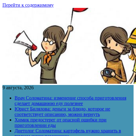
Перейти к содержимому
9 августа, 2026
Врач Соломатина: изменение способа приготовления
сделает домашнюю еду полезнее
Юрист Билялова: деньги за блюдо, которое не
соответствует описанию, можно вернуть
Химик предостерег от опасной ошибки при
приготовлении еды
Диетолог Соломатина: картофель нужно хранить в