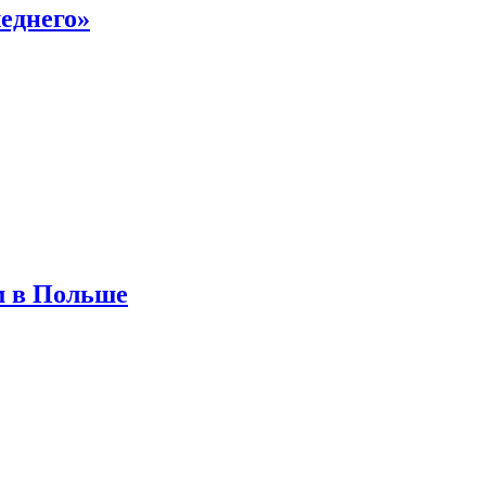
еднего»
м в Польше