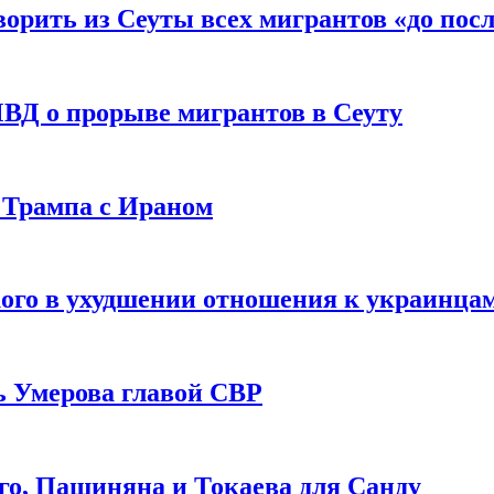
рить из Сеуты всех мигрантов «до посл
ВД о прорыве мигрантов в Сеуту
 Трампа с Ираном
ого в ухудшении отношения к украинца
ь Умерова главой СВР
ого, Пашиняна и Токаева для Санду