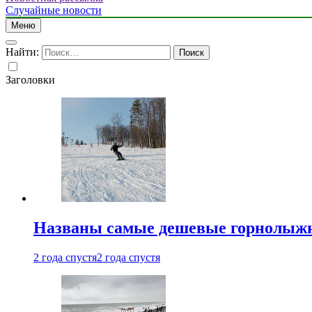
Случайные новости
Меню
Найти:
Заголовки
Названы самые дешевые горнолыжн
2 года спустя
2 года спустя