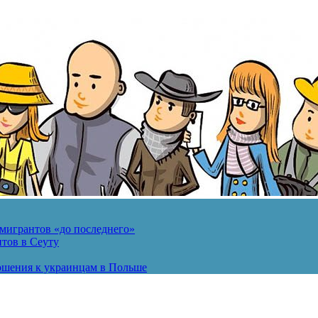
мигрантов «до последнего»
тов в Сеуту
ошения к украинцам в Польше