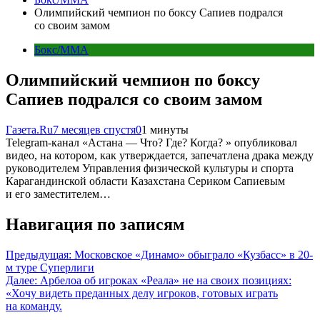
Олимпийский чемпион по боксу Сапиев подрался
со своим замом
Бокс/MMA
Олимпийский чемпион по боксу
Сапиев подрался со своим замом
Газета.Ru
7 месяцев спустя
0
1 минуты
Telegram-канал «Астана — Что? Где? Когда? » опубликовал
видео, на котором, как утверждается, запечатлена драка между
руководителем Управления физической культуры и спорта
Карагандинской области Казахстана Сериком Сапиевым
и его заместителем…
Навигация по записям
Предыдущая:
Московское «Динамо» обыграло «Кузбасс» в 20-
м туре Суперлиги
Далее:
Арбелоа об игроках «Реала» не на своих позициях:
«Хочу видеть преданных делу игроков, готовых играть
на команду.