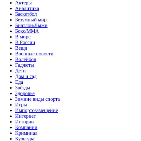
Актеры
Аналитика
Баскетбол
Безумный мир
Биатлон/Лыжи
Бокс/MMA
В мире
В России
Вещи
Военные новости
Волейбол
Гаджеты
Дети
Дом и сад
Еда
Звёзды
Здоровье
Зимние виды спорта
Игры
Импортозамещение
Интернет
Истории
Компании
Криминал
Культура