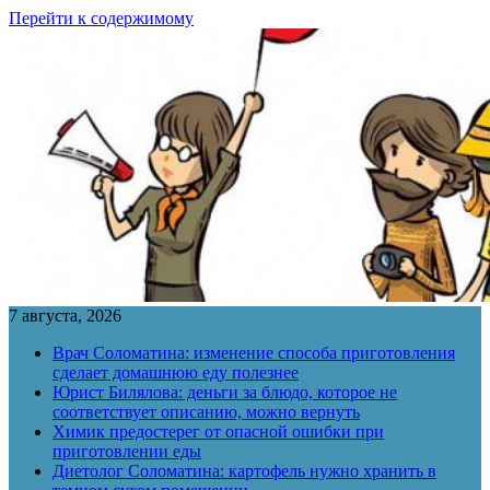
Перейти к содержимому
7 августа, 2026
Врач Соломатина: изменение способа приготовления
сделает домашнюю еду полезнее
Юрист Билялова: деньги за блюдо, которое не
соответствует описанию, можно вернуть
Химик предостерег от опасной ошибки при
приготовлении еды
Диетолог Соломатина: картофель нужно хранить в