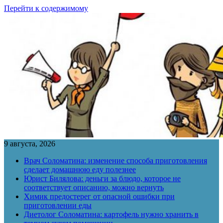
Перейти к содержимому
9 августа, 2026
Врач Соломатина: изменение способа приготовления
сделает домашнюю еду полезнее
Юрист Билялова: деньги за блюдо, которое не
соответствует описанию, можно вернуть
Химик предостерег от опасной ошибки при
приготовлении еды
Диетолог Соломатина: картофель нужно хранить в