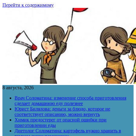
Перейти к содержимому
8 августа, 2026
Врач Соломатина: изменение способа приготовления
сделает домашнюю еду полезнее
Юрист Билялова: деньги за блюдо, которое не
соответствует описанию, можно вернуть
Химик предостерег от опасной ошибки при
приготовлении еды
Диетолог Соломатина: картофель нужно хранить в