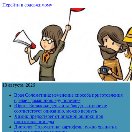
Перейти к содержимому
10 августа, 2026
Врач Соломатина: изменение способа приготовления
сделает домашнюю еду полезнее
Юрист Билялова: деньги за блюдо, которое не
соответствует описанию, можно вернуть
Химик предостерег от опасной ошибки при
приготовлении еды
Диетолог Соломатина: картофель нужно хранить в