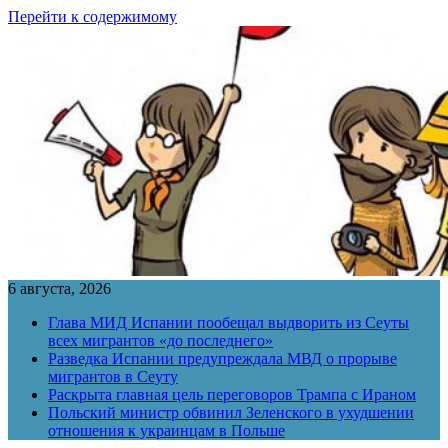
Перейти к содержимому
6 августа, 2026
Глава МИД Испании пообещал выдворить из Сеуты
всех мигрантов «до последнего»
Разведка Испании предупреждала МВД о прорыве
мигрантов в Сеуту
Раскрыта главная цель переговоров Трампа с Ираном
Польский министр обвинил Зеленского в ухудшении
отношения к украинцам в Польше