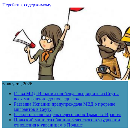
Перейти к содержимому
6 августа, 2026
Глава МИД Испании пообещал выдворить из Сеуты
всех мигрантов «до последнего»
Разведка Испании предупреждала МВД о прорыве
мигрантов в Сеуту
Раскрыта главная цель переговоров Трампа с Ираном
Польский министр обвинил Зеленского в ухудшении
отношения к украинцам в Польше