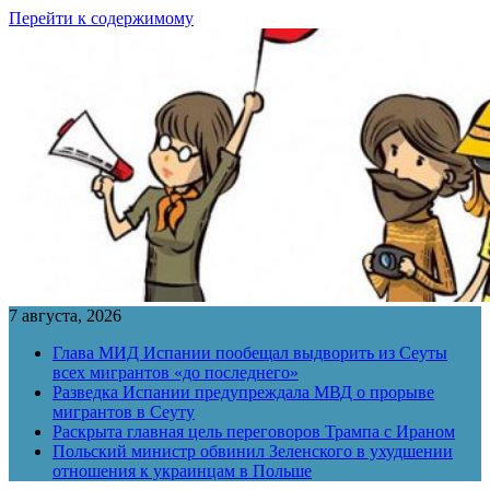
Перейти к содержимому
7 августа, 2026
Глава МИД Испании пообещал выдворить из Сеуты
всех мигрантов «до последнего»
Разведка Испании предупреждала МВД о прорыве
мигрантов в Сеуту
Раскрыта главная цель переговоров Трампа с Ираном
Польский министр обвинил Зеленского в ухудшении
отношения к украинцам в Польше