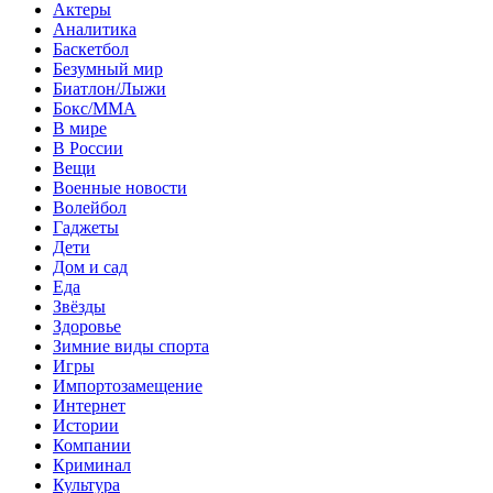
Актеры
Аналитика
Баскетбол
Безумный мир
Биатлон/Лыжи
Бокс/MMA
В мире
В России
Вещи
Военные новости
Волейбол
Гаджеты
Дети
Дом и сад
Еда
Звёзды
Здоровье
Зимние виды спорта
Игры
Импортозамещение
Интернет
Истории
Компании
Криминал
Культура