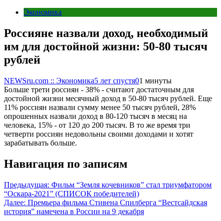
Экономика
Россияне назвали доход, необходимый
им для достойной жизни: 50-80 тысяч
рублей
NEWSru.com :: Экономика
5 лет спустя
0
1 минуты
Больше трети россиян - 38% - считают достаточным для
достойной жизни месячный доход в 50-80 тысяч рублей. Еще
11% россиян назвали сумму менее 50 тысяч рублей, 28%
опрошенных назвали доход в 80-120 тысяч в месяц на
человека, 15% - от 120 до 200 тысяч. В то же время три
четверти россиян недовольны своими доходами и хотят
зарабатывать больше.
Навигация по записям
Предыдущая:
Фильм “Земля кочевников” стал триумфатором
“Оскара-2021” (СПИСОК победителей)
Далее:
Премьера фильма Стивена Спилберга “‎Вестсайдская
история” намечена в России на 9 декабря